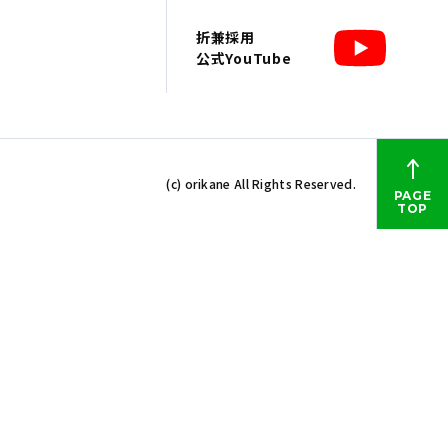
折兼採用
公式YouTube
(c) orikane All Rights Reserved.
PAGE
TOP