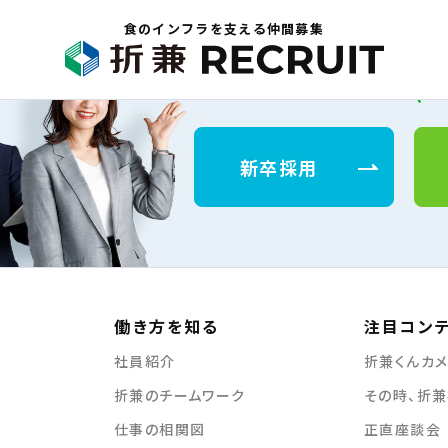
食のインフラを支える仲間募集
新卒採用
働き方を知る
注目コン
社員紹介
折兼くんカメ
折兼のチームワーク
その時、折
仕事の相関図
正直座談会