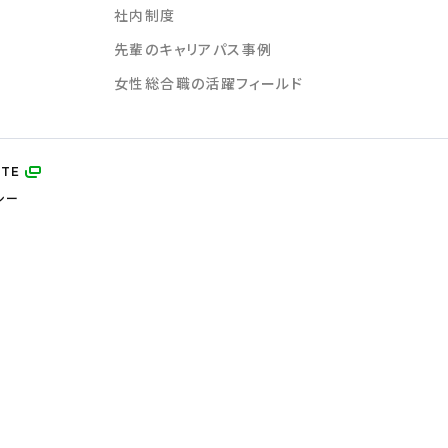
社内制度
先輩のキャリアパス
事例
女性総合職の活躍フィールド
ITE
シー