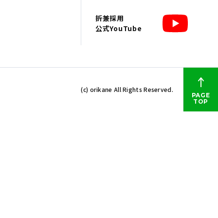
折兼採用
公式YouTube
(c) orikane All Rights Reserved.
PAGE
TOP