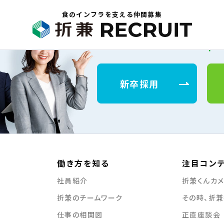
食のインフラを支える仲間募集
新卒採用
働き方を知る
注目コン
社員紹介
折兼くんカメ
折兼のチームワーク
その時、折
仕事の相関図
正直座談会