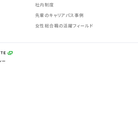
社内制度
先輩のキャリアパス
事例
女性総合職の活躍フィールド
ITE
シー